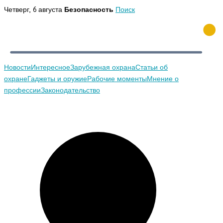
Перейти
Четверг, 6 августа
Безопасность
Поиск
к
содержимому
Новости
Интересное
Зарубежная охрана
Статьи об
охране
Гаджеты и оружие
Рабочие моменты
Мнение о
профессии
Законодательство